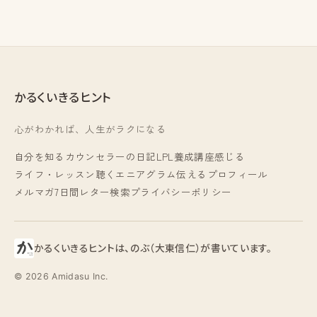
かるくいきるヒント
心がわかれば、人生がラクになる
自分を知る
カウンセラーの日記
LPL養成講座
感じる
ライフ・レッスン
聴く
エニアグラム
伝える
プロフィール
メルマガ
7日間レター
検索
プライバシーポリシー
かるくいきるヒントは、のぶ（大東信仁）が書いています。
© 2026 Amidasu Inc.