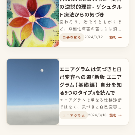
の逆説的理論- ゲシュタル
ト療法からの気づき
変わろう、治そうともがくほ
ど、双極性障害の苦しさは消え
なかった。「この病気も自分の
読む →
自分を知る
2024/3/12
一つ」とありのままを受け入れ
た瞬間、症状がスーッと消え
た。ゲシュタルト療法の「変容
の逆説的理論」をからだで体験
エニアグラムは気づきと自
した話です。
己変容への道『新版 エニア
グラム【基礎編】 自分を知
る9つのタイプ』を読んで
エニアグラムは単なる性格診断
ではなく、気づきと自己変容へ
とつながる探求の道だと気づか
読む →
エニアグラム
2024/3/18
せてくれた一冊の中の、心に
残った一節について綴りまし
た。