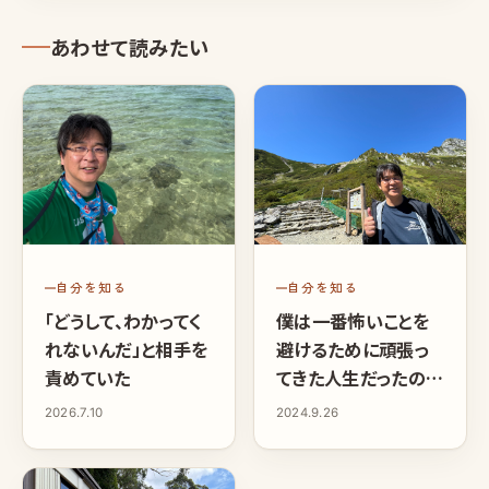
あわせて読みたい
自分を知る
自分を知る
「どうして、わかってく
僕は一番怖いことを
れないんだ」と相手を
避けるために頑張っ
責めていた
てきた人生だったのを
手放したことで、やっと
2026.7.10
2024.9.26
自分の人生を生き始
めた