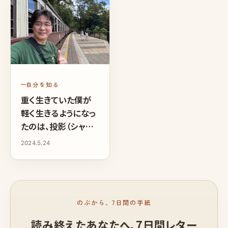
自分を知る
重く生きていた僕が
軽く生きるようになっ
たのは、投影（シャド
ウ）を許したから
2024.5.24
のぶから、7日間の手紙
読み終えたあなたへ、
7日間レター