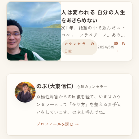
人は変われる 自分の人生
をあきらめない
2011年、絶望の中で飲んだスト
ロベリーフラペチーノ。あの日
から人生をあきらめずに歩んで
読む
カウンセラーの
2024/5/9
きた今、同じ飲み物を口にして
日記
→
込み上げた涙を綴りました。
のぶ（大東信仁）
心理カウンセラー
双極性障害からの回復を経て、いまはカウ
ンセラーとして「在り方」を整えるお手伝
いをしています。のぶと呼んでね。
プロフィールを読む →