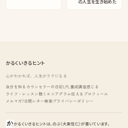
の人生を生き始めた
かるくいきるヒント
心がわかれば、人生がラクになる
自分を知る
カウンセラーの日記
LPL養成講座
感じる
ライフ・レッスン
聴く
エニアグラム
伝える
プロフィール
メルマガ
7日間レター
検索
プライバシーポリシー
かるくいきるヒントは、のぶ（大東信仁）が書いています。