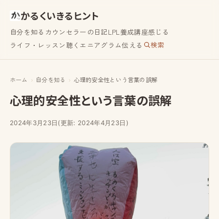
かるくいきるヒント
自分を知る
カウンセラーの日記
LPL養成講座
感じる
検索
ライフ・レッスン
聴く
エニアグラム
伝える
ホーム
自分を知る
心理的安全性という言葉の誤解
心理的安全性という言葉の誤解
2024年3月23日
(更新: 2024年4月23日)