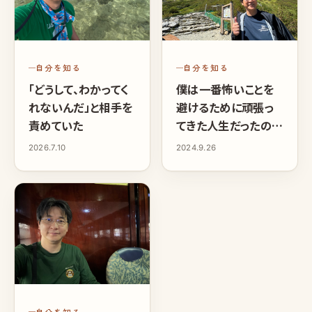
自分を知る
自分を知る
「どうして、わかってく
僕は一番怖いことを
れないんだ」と相手を
避けるために頑張っ
責めていた
てきた人生だったのを
手放したことで、やっと
2026.7.10
2024.9.26
自分の人生を生き始
めた
自分を知る