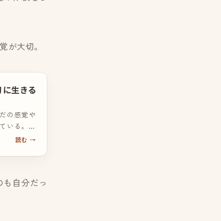
覚が大切。
切に生きる
だの感覚や
ている。思
験を綴りま
読む →
のも自分だっ