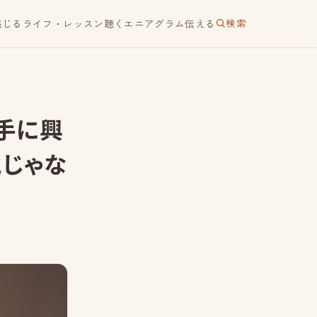
検索
感じる
ライフ・レッスン
聴く
エニアグラム
伝える
手に興
とじゃな