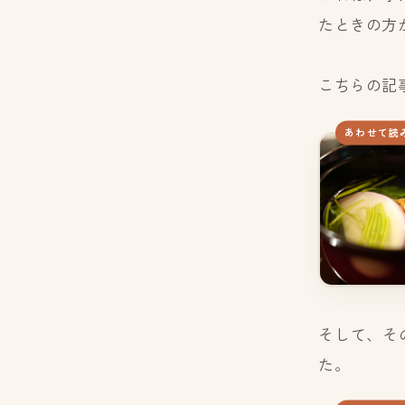
たときの方
こちらの記
あわせて読
そして、そ
た。