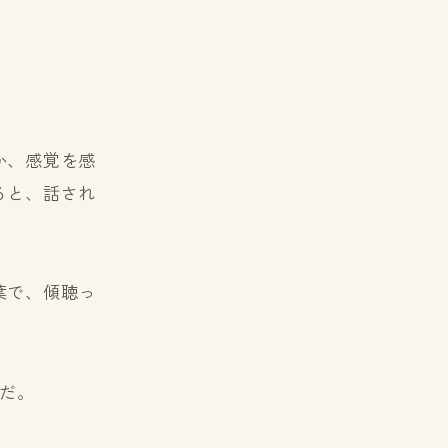
か、感覚を感
ると、話され
葉で、傾聴っ
だ。