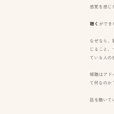
感覚を感じ
聴く
ができ
なぜなら、
じること、
ている人の
傾聴はアド
て何なのか
話を聴いて