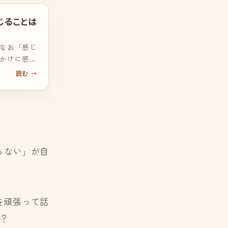
じることは
なお「感じ
かけに感じ
読む →
らない」が自
を頑張って話
？