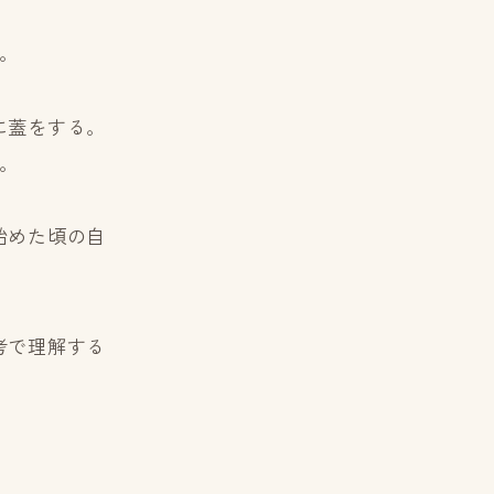
。
に蓋をする。
。
始めた頃の自
考で理解する