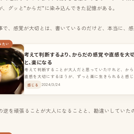
が、グッと”からだ”に染み込んできた記憶がある。
事で、感覚が大切とは、書いているのだけど、本当に、感
みたい
考えて判断するより、からだの感覚や直感を大
と、楽になる
考えて判断することが大人だと思っていたけれど、から
直感を大切にするほうが、ずっと楽に生きられると感じ
考に囚われがちな僕が、直感で動いてからだが緩んだ体
感じる
2024/3/24
した。
の逆を頑張ることが大人になることと、勘違いしていた