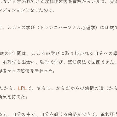
しないと言われている双極性障害を寛解からいまは、完
ンディションになったのは、
う、こころの学び（トランスパーソナル心理学）に40歳
40歳の5年間は、こころの学びに取り掛かれる自分への
ー心理学と出会い、独学で学び、認知療法で回復できた
思考からの感情を味わった。
たから、
LPL
で、さらに、からだからの感情の道（か
勇気を持てた。
ると、自分の中で、自分を感じる余裕ができて、荒れ狂