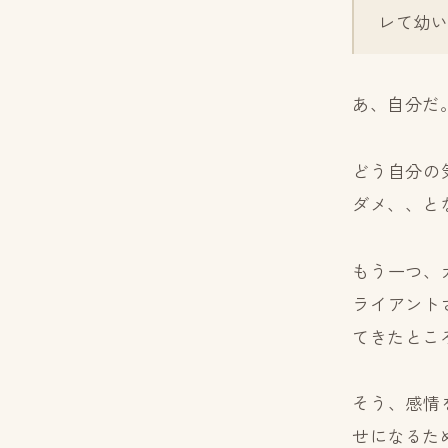
レて幼
あ、自分だ
どう自分の
ダメ、、と
もう一つ、
ライアント
てきたとこ
そう、感情
せになるた