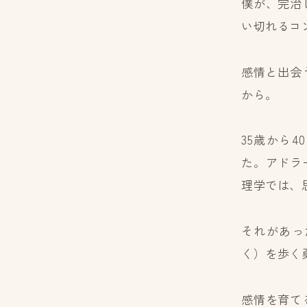
僕が、完治
い切れるコ
感情と出会
から。
35歳から
た。アドラ
理学では、
それがあっ
く）を歩く
感情を育て