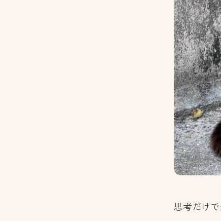
思考だけで