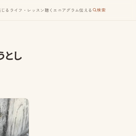
検索
感じる
ライフ・レッスン
聴く
エニアグラム
伝える
うとし