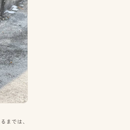
えるまでは、