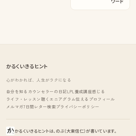
ワード
かるくいきるヒント
心がわかれば、人生がラクになる
自分を知る
カウンセラーの日記
LPL養成講座
感じる
ライフ・レッスン
聴く
エニアグラム
伝える
プロフィール
メルマガ
7日間レター
検索
プライバシーポリシー
かるくいきるヒントは、のぶ（大東信仁）が書いています。