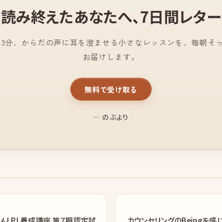
読み終えたあなたへ、
7日間レター
日3分、からだの声に耳を澄ませる小さなレッスンを、毎朝そ
お届けします。
無料で受け取る
— のぶより
んLPL養成講座 第７期認定試
カウンセリングのBeingを感