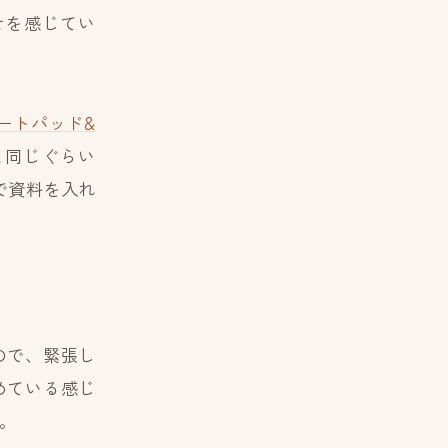
せを感じてい
ートパッド
&
と同じぐらい
で資料を入れ
ので、緊張し
めている感じ
。