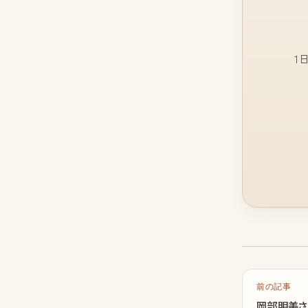
1
前の記事
岡部明美さ