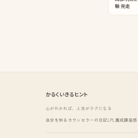
験 完走
かるくいきるヒント
心がわかれば、人生がラクになる
自分を知る
カウンセラーの日記
LPL養成講座
感