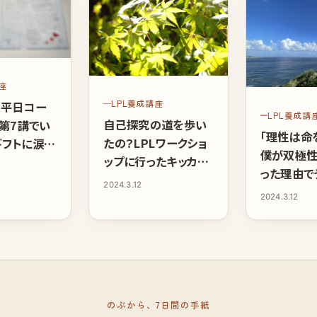
講座
LPL養成講座
期 平日コー
LPL養成講
自己探究の道を歩い
 第7講でい
「理性は命
たの？LPLワークショ
ギフトに涙
僕が双極
ップに行ったキッカケ
こからがスタ
った理由で
はココだった
お願いしま
2024.3.12
動画: 岡
2024.3.12
22回ライ
ゲスト 芳
性論哲学創
林正学（岡
クリニック
のぶから、7日間の手紙