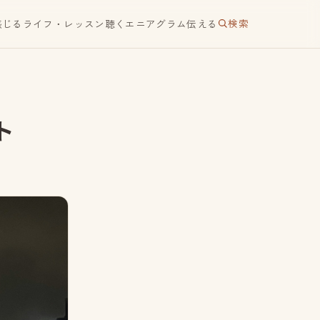
検索
感じる
ライフ・レッスン
聴く
エニアグラム
伝える
ト