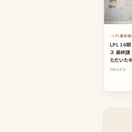
LPL養成
LPL 16
ス 最終講
ただいた
そして、こ
2024.3.12
ート、応援
す