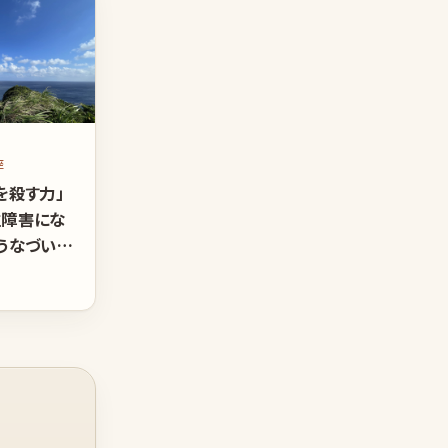
座
を殺す力」
性障害にな
うなづいた
部明美 第
ブトーク
村思風（感
始者）小
崎ゆうあい
院長）